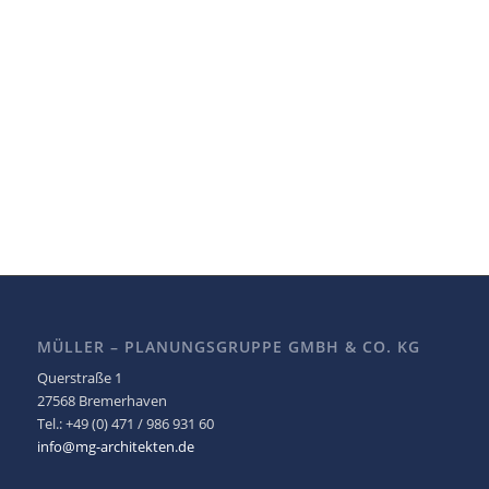
MÜLLER – PLANUNGSGRUPPE GMBH & CO. KG
Querstraße 1
27568 Bremerhaven
Tel.: +49 (0) 471 / 986 931 60
info@mg-architekten.de